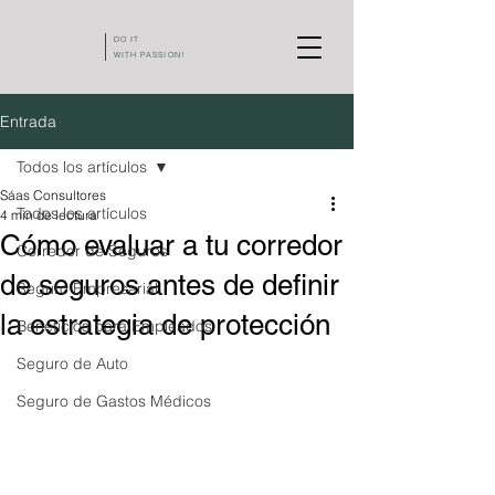
DO IT
WITH PASSION!
Entrada
Todos los artículos
Sáas Consultores
Todos los artículos
4 min de lectura
Cómo evaluar a tu corredor
Corredor de Seguros
de seguros antes de definir
Seguro Empresarial
la estrategia de protección
Beneficios para Empleados
Seguro de Auto
Seguro de Gastos Médicos