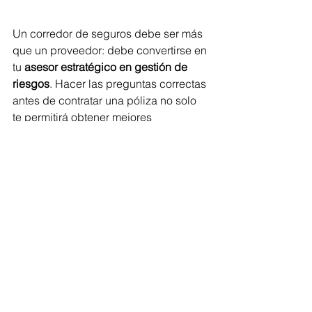
Un corredor de seguros debe ser más 
que un proveedor: debe convertirse en 
tu 
asesor estratégico en gestión de 
riesgos
. Hacer las preguntas correctas 
antes de contratar una póliza no solo 
te permitirá obtener mejores 
condiciones, sino también establecer 
una relación basada en confianza, 
transparencia y resultados medibles.
Tu empresa merece algo más que una 
póliza: merece un programa de 
protección diseñado a la medida, 
acompañado por expertos que 
entiendan tu visión de negocio.
¿Estás listo para evaluar si tu empresa 