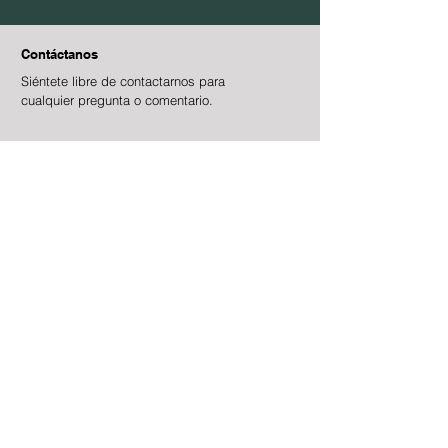
Contáctanos
Siéntete
libre de contactarnos para
cualquier pregunta o comentario.
Email
contacto@saasconsultores.mx
Teléfono
55-5671-0155
Redes Sociales
Contacto
Nombre
Apellidos